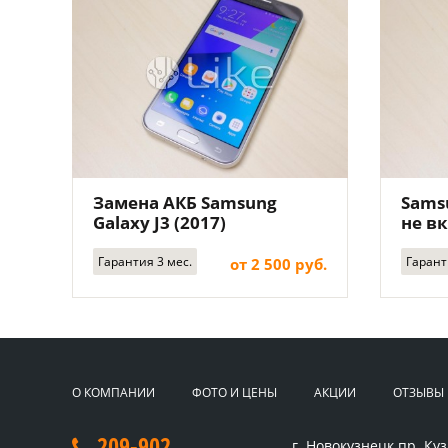
Замена АКБ Samsung
Samsu
Galaxy J3 (2017)
не в
Гарантия 3 мес.
Гарант
от 2 500 руб.
О КОМПАНИИ
ФОТО И ЦЕНЫ
АКЦИИ
ОТЗЫВЫ
209-902
г. Новокузнецк
пр. Куз