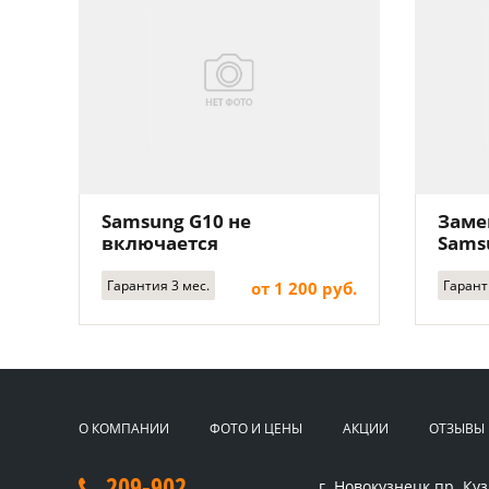
Samsung G10 не
Заме
включается
Sams
Гарантия 3 мес.
Гарант
от 1 200 руб.
О КОМПАНИИ
ФОТО И ЦЕНЫ
АКЦИИ
ОТЗЫВЫ
209-902
г. Новокузнецк
пр. Куз