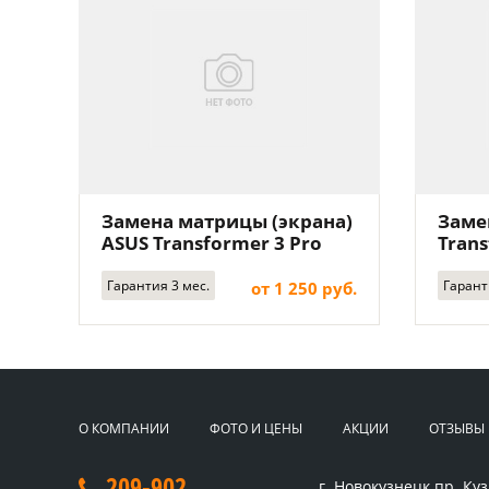
Замена матрицы (экрана)
Заме
ASUS Transformer 3 Pro
Trans
T303UA
Гарантия 3 мес.
Гарант
от 1 250 руб.
О КОМПАНИИ
ФОТО И ЦЕНЫ
АКЦИИ
ОТЗЫВЫ
209-902
г. Новокузнецк
пр. Куз