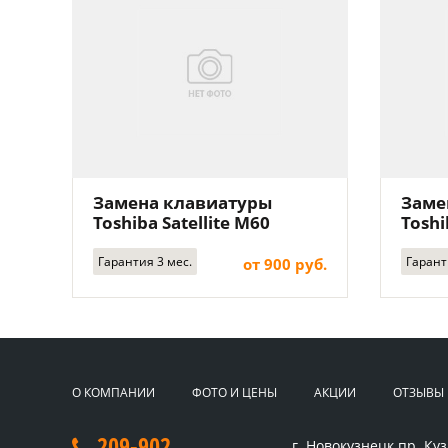
Замена клавиатуры
Заме
Toshiba Satellite M60
Toshi
Гарантия 3 мес.
Гарант
от 900 руб.
О КОМПАНИИ
ФОТО И ЦЕНЫ
АКЦИИ
ОТЗЫВЫ
209-902
г. Новокузнецк
пр. Куз