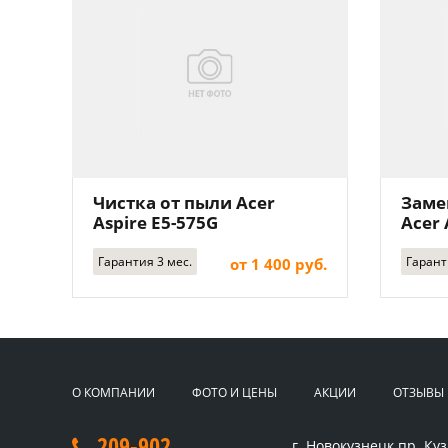
Чистка от пыли Acer
Заме
Aspire E5-575G
Acer 
Гарантия 3 мес.
Гарант
от 1 400 руб.
О КОМПАНИИ
ФОТО И ЦЕНЫ
АКЦИИ
ОТЗЫВЫ
209-902
г. Новокузнецк
пр. Куз