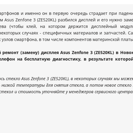
артфонов и именно он в первую очередь страдает при падени
ем Asus Zenfone 3 (ZE520KL) разбился дисплей и его нужно зам
ева (чтобы клей, на котором держится дисплейный модуль
некоторых случаях - специфичных материалов и запчастей. Са
их узлов смартфона, в том числе компонентов материнской платы
ремонт (замену) дисплея Asus Zenfone 3 (ZE520KL) в Новок
телефон на бесплатную диагностику, в результате котор
сь стекло Asus Zenfone 3 (ZE520KL), в некоторых случаях мы мож
 низкой температуры для снятия стекла, а потом новое стекло
стекол и стоимость уточняйте у менеджеров сервисного центра