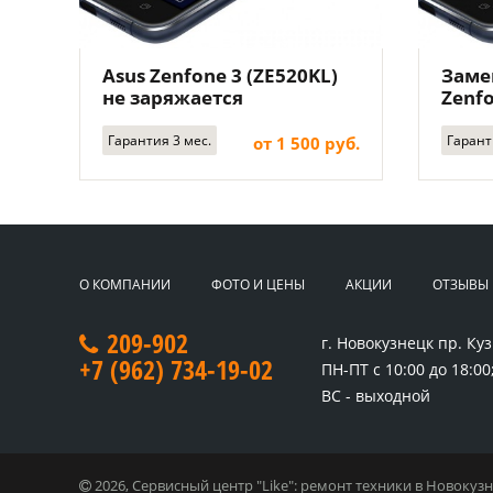
Asus Zenfone 3 (ZE520KL)
Заме
не заряжается
Zenfo
Гарантия 3 мес.
Гарант
от 1 500 руб.
О КОМПАНИИ
ФОТО И ЦЕНЫ
АКЦИИ
ОТЗЫВЫ
209-902
г. Новокузнецк
пр. Куз
+7 (962) 734-19-02
ПН-ПТ с 10:00 до 18:00;
ВС - выходной
2026, Сервисный центр "Like": ремонт техники в Новокуз