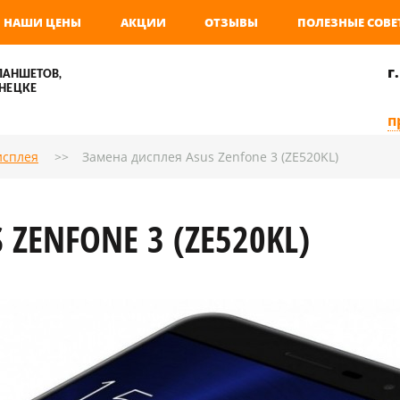
НАШИ ЦЕНЫ
АКЦИИ
ОТЗЫВЫ
ПОЛЕЗНЫЕ СОВЕ
г
ЛАНШЕТОВ,
НЕЦКЕ
п
исплея
Замена дисплея Asus Zenfone 3 (ZE520KL)
ZENFONE 3 (ZE520KL)