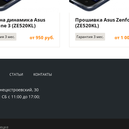
на динамика Asus
Прошивка Asus Zenfo
ne 3 (ZE520KL)
(ZE520KL)
ия 3 мес.
Гарантия 3 мес.
от 950 руб.
от 1 0
СТАТЬИ
КОНТАКТЫ
нецкстроевский, 30
 СБ с 11:00 до 17:00;
нецке