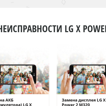
НЕИСПРАВНОСТИ LG X POWE
на АКБ
Замена дисплея LG X
умулятора) LG X
Power 2 M320