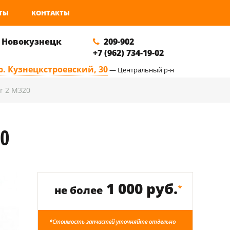
ТЫ
КОНТАКТЫ
. Новокузнецк
209-902
+7 (962) 734-19-02
р. Кузнецкстроевский, 30
— Центральный р-н
r 2 M320
0
1 000 руб.
*
не более
*Стоимость запчастей уточняйте отдельно