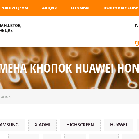
НАШИ ЦЕНЫ
АКЦИИ
ОТЗЫВЫ
ПОЛЕЗНЫЕ СОВЕ
г
ЛАНШЕТОВ,
НЕЦКЕ
п
МЕНА КНОПОК HUAWEI HO
нопок
SAMSUNG
XIAOMI
HIGHSCREEN
HUAWEI