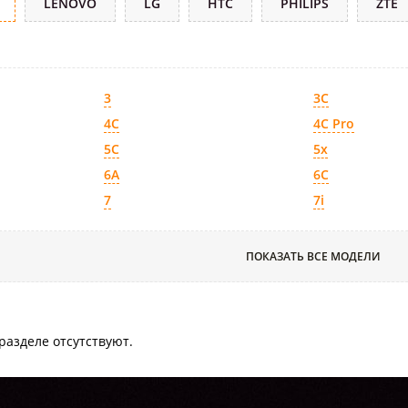
LENOVO
LG
HTC
PHILIPS
ZTE
3
3C
4C
4C Pro
5C
5x
6A
6C
7
7i
ПОКАЗАТЬ ВСЕ МОДЕЛИ
разделе отсутствуют.