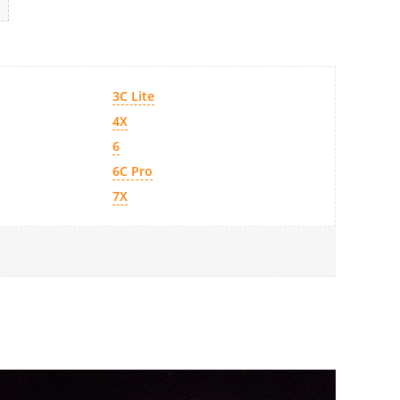
3C Lite
4X
6
6C Pro
7X