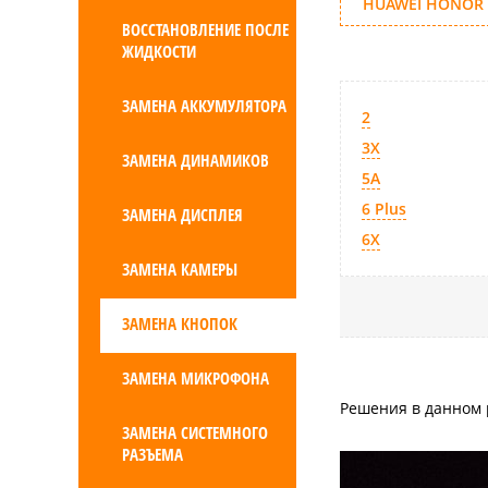
HUAWEI HONOR
ВОССТАНОВЛЕНИЕ ПОСЛЕ
ЖИДКОСТИ
ЗАМЕНА АККУМУЛЯТОРА
2
3X
ЗАМЕНА ДИНАМИКОВ
5A
6 Plus
ЗАМЕНА ДИСПЛЕЯ
6X
ЗАМЕНА КАМЕРЫ
ЗАМЕНА КНОПОК
ЗАМЕНА МИКРОФОНА
Решения в данном 
ЗАМЕНА СИСТЕМНОГО
РАЗЪЕМА