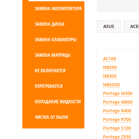
ЗАМЕНА АККУМУЛЯТОРА
ЗАМЕНА ДИСКА
ASUS
ACE
ЗАМЕНА КЛАВИАТУРЫ
ЗАМЕНА МАТРИЦЫ
AC100
NB200
НЕ ВКЛЮЧАЕТСЯ
NB305
NB550D
ПЕРЕГРЕВАЕТСЯ
Portege M300
ПОПАДАНИЕ ЖИДКОСТИ
Portege M800
Portege R400
ЧИСТКА ОТ ПЫЛИ
Portege R705
Portege S100
Portege Z930