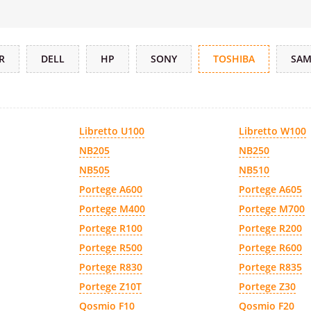
R
DELL
HP
SONY
TOSHIBA
SA
Libretto U100
Libretto W100
NB205
NB250
NB505
NB510
Portege A600
Portege A605
Portege M400
Portege M700
Portege R100
Portege R200
Portege R500
Portege R600
Portege R830
Portege R835
Portege Z10T
Portege Z30
Qosmio F10
Qosmio F20