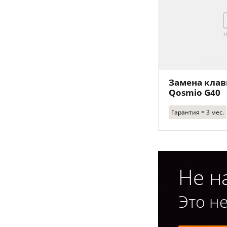
Замена клав
Qosmio G40
Гарантия = 3 мес.
Не н
Это не