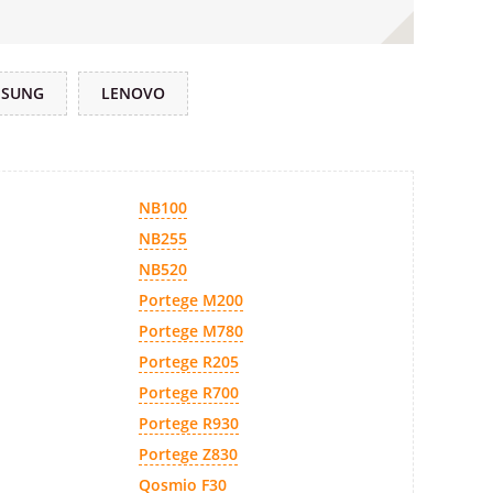
MSUNG
LENOVO
NB100
NB255
NB520
Portege M200
Portege M780
Portege R205
Portege R700
Portege R930
Portege Z830
Qosmio F30