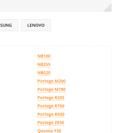
MSUNG
LENOVO
NB100
NB255
NB520
Portege M200
Portege M780
Portege R205
Portege R700
Portege R930
Portege Z830
Qosmio F30