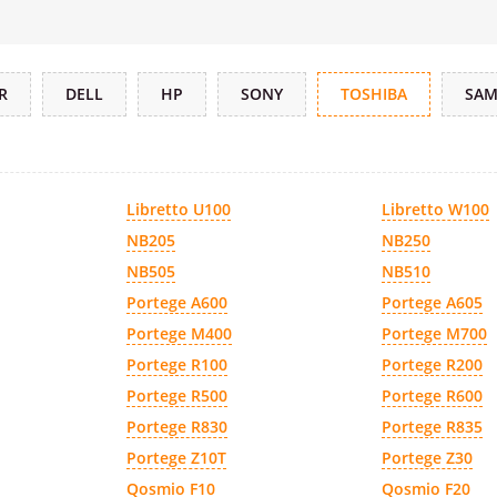
R
DELL
HP
SONY
TOSHIBA
SA
Libretto U100
Libretto W100
NB205
NB250
NB505
NB510
Portege A600
Portege A605
Portege M400
Portege M700
Portege R100
Portege R200
Portege R500
Portege R600
Portege R830
Portege R835
Portege Z10T
Portege Z30
Qosmio F10
Qosmio F20