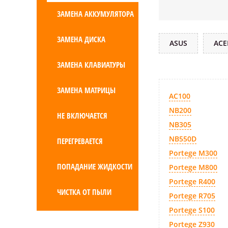
ЗАМЕНА АККУМУЛЯТОРА
ЗАМЕНА ДИСКА
ASUS
ACE
ЗАМЕНА КЛАВИАТУРЫ
ЗАМЕНА МАТРИЦЫ
AC100
NB200
НЕ ВКЛЮЧАЕТСЯ
NB305
NB550D
ПЕРЕГРЕВАЕТСЯ
Portege M300
ПОПАДАНИЕ ЖИДКОСТИ
Portege M800
Portege R400
ЧИСТКА ОТ ПЫЛИ
Portege R705
Portege S100
Portege Z930