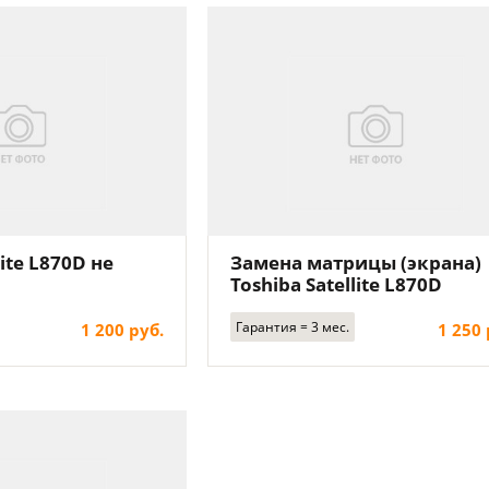
lite L870D не
Замена матрицы (экрана)
Toshiba Satellite L870D
Гарантия = 3 мес.
1 200 руб.
1 250 