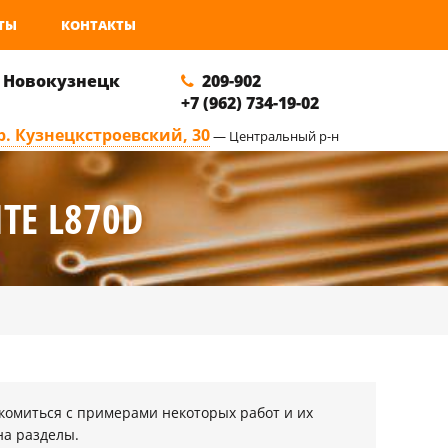
ТЫ
КОНТАКТЫ
. Новокузнецк
209-902
+7 (962) 734-19-02
р. Кузнецкстроевский, 30
— Центральный р-н
TE L870D
комиться с примерами некоторых работ и их
на разделы.