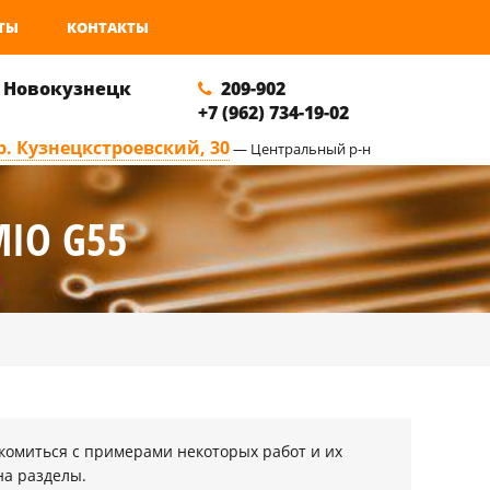
ТЫ
КОНТАКТЫ
. Новокузнецк
209-902
+7 (962) 734-19-02
р. Кузнецкстроевский, 30
— Центральный р-н
IO G55
комиться с примерами некоторых работ и их
на разделы.