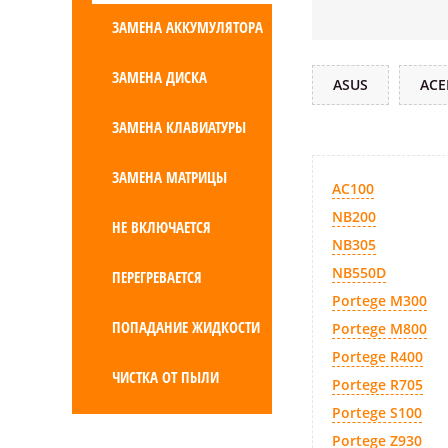
ЗАМЕНА АККУМУЛЯТОРА
ЗАМЕНА ДИСКА
ASUS
ACE
ЗАМЕНА КЛАВИАТУРЫ
ЗАМЕНА МАТРИЦЫ
AC100
NB200
НЕ ВКЛЮЧАЕТСЯ
NB305
NB550D
ПЕРЕГРЕВАЕТСЯ
Portege M300
ПОПАДАНИЕ ЖИДКОСТИ
Portege M800
Portege R400
ЧИСТКА ОТ ПЫЛИ
Portege R705
Portege S100
Portege Z930