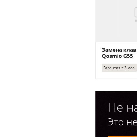
Замена клав
Qosmio G55
Гарантия = 3 мес.
Не н
Это не