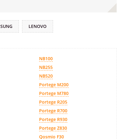
MSUNG
LENOVO
NB100
NB255
NB520
Portege M200
Portege M780
Portege R205
Portege R700
Portege R930
Portege Z830
Qosmio F30