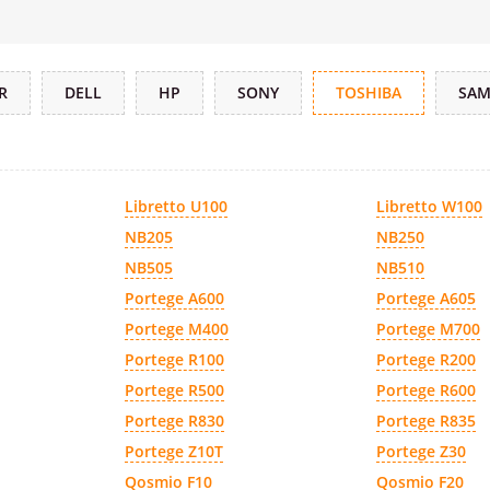
R
DELL
HP
SONY
TOSHIBA
SA
Libretto U100
Libretto W100
NB205
NB250
NB505
NB510
Portege A600
Portege A605
Portege M400
Portege M700
Portege R100
Portege R200
Portege R500
Portege R600
Portege R830
Portege R835
Portege Z10T
Portege Z30
Qosmio F10
Qosmio F20